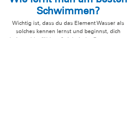
Schwimmen?
Wichtig ist, dass du das Element Wasser als
solches kennen lernst und beginnst, dich
darin wohlzufühlen. Spielerische Formen unter
Aufsicht mit Freunden und Verwandten sind hier
häufig am geeignetsten. Damit Kinder keine
Angst vor Wasser entwickeln, sollten sie
mit dem
nassen Element so früh wie möglich in
Berührung kommen
. Die
Wassergewöhnung
kann in der Badewanne, in der Dusche und bei
Babyschwimmkursen
stattfinden
. Es geht dabei
um die dauerhafte Gewöhnung an das Wasser
und die Vorbeugung von Wasserangst.
Bitte beachte:
Vom Einsatz von Schwimmhilfen
ohne Aufsicht raten wir dringend ab.